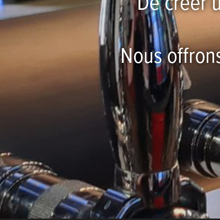
De créer u
Nous offron