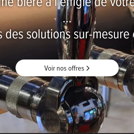
ne bière à l'effigie de vot
...
s des solutions sur-mesure 
Voir nos offres