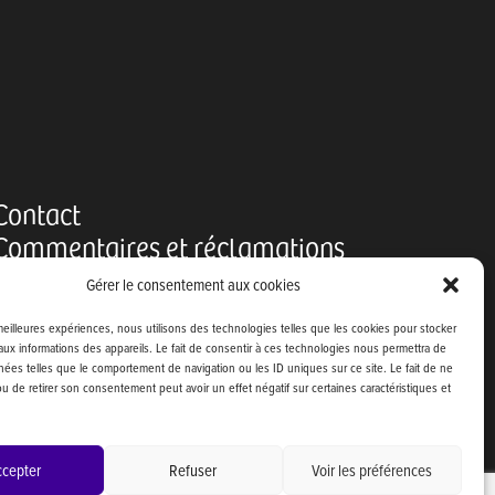
Contact
Commentaires et réclamations
Accéder à la boutique en ligne
Gérer le consentement aux cookies
 meilleures expériences, nous utilisons des technologies telles que les cookies pour stocker
entions légales
Plan du site
aux informations des appareils. Le fait de consentir à ces technologies nous permettra de
nnées telles que le comportement de navigation ou les ID uniques sur ce site. Le fait de ne
Politique de confidentialité
u de retirer son consentement peut avoir un effet négatif sur certaines caractéristiques et
ccepter
Refuser
Voir les préférences