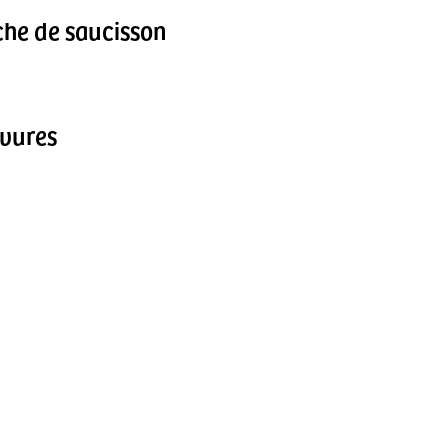
che de saucisson
evures